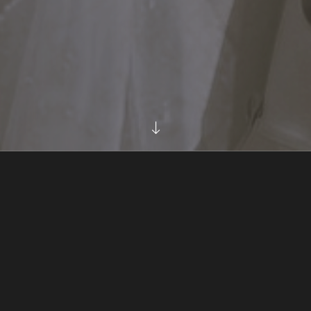
Despre mine
 Numele meu este Daniel Hașiegan și sunt fotograf și trainer autorizat în 